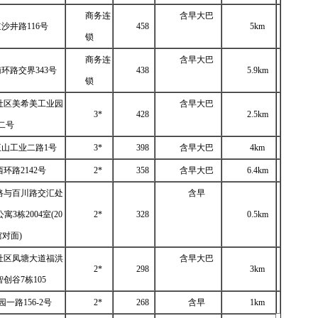
商务连
含早大巴
道沙井路
116号
458
5km
锁
商务连
含早大巴
南环路交界
343号
438
5.9km
锁
社区美希美工业园
含早大巴
3*
428
2.5km
二号
王山工业二路
1号
3*
398
含早大巴
4km
西环路
2142号
2*
358
含早大巴
6.4km
路与百川路交汇处
含早
3栋2004室(20
2*
328
0.5km
对面)
社区凤塘大道福洪
含早大巴
2*
298
3km
创谷7栋105
园一路
156-2号
2*
268
含早
1km