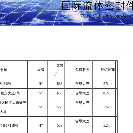
优惠
地 址
星级
免费服务
展馆距离
价
大道
6号
5*
888
含早大巴
2.5km
道福永大道
1号
5*
658
含早大巴
8.2km
社区民主大道蚝三
含早大巴
5*
588
5.5km
大厦
含早大巴
沙井路
118号
4*
528
5.2km