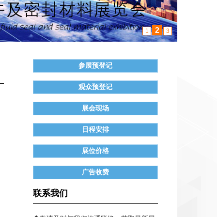
3
1
2
参展预登记
观众预登记
展会现场
日程安排
展位价格
广告收费
联系我们